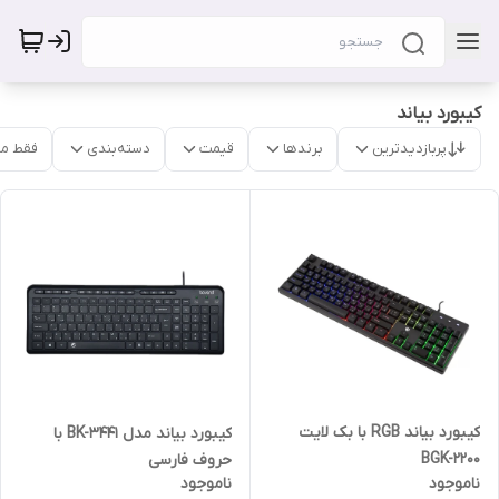
کیبورد بیاند
پربازدیدترین
برندها
قیمت
دسته‌بندی
فقط م
کیبورد بیاند RGB با بک لایت
کیبورد بیاند مدل BK-3441 با
BGK-2200
حروف فارسی
ناموجود
ناموجود