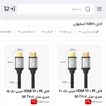
کابل hdmi اصفهان
جدیدترین
برندها
قیمت
دسته‌بندی
فقط محص
کابل HDMI V2.0 4K مینی تک 20
کابل HDMI V2.0 4K مینی تک 15
متری مدل M-T307
متری مدل M-T306
3,980,000
4,120,000
3
%
4
%