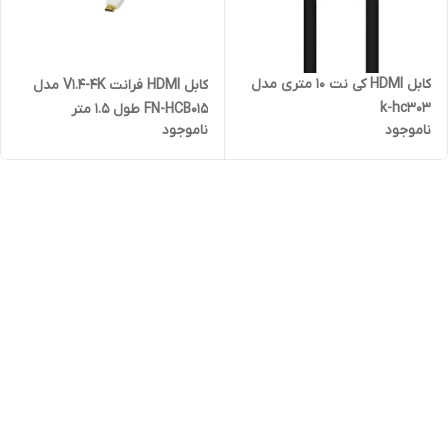
کابل HDMI کی نت 10 متری مدل
کابل HDMI فرانت V1.4-4K مدل
k-hc303
FN-HCB015 طول 1.5 متر
ناموجود
ناموجود