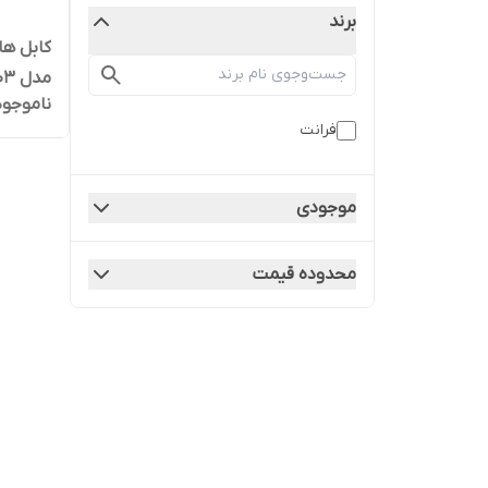
برند
مدل FN-03 طول 1 متر
ناموجود
فرانت
موجودی
محدوده قیمت