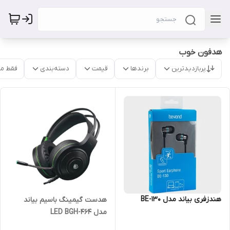
هدفون خوب
پربازدیدترین
برندها
قیمت
دسته‌بندی
فقط م
هندزفری بیاند مدل BE-130
هدست گیمینگ باسیم بیاند
مدل LED BGH-464