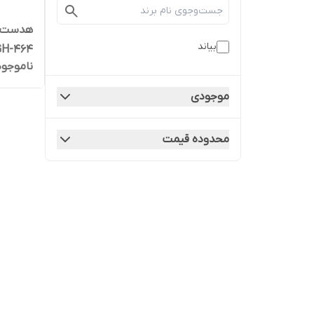
بیاند
GH-464
ناموجود
موجودی
محدوده قیمت