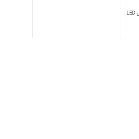
هدست گیمینگ باسیم بیاند مدل LED