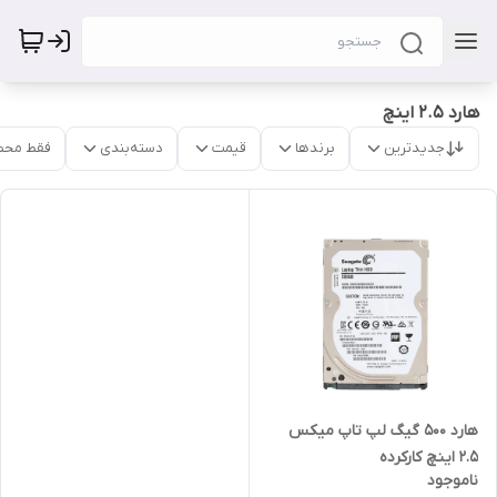
هارد 2.5 اینچ
جدیدترین
برندها
قیمت
دسته‌بندی
فقط محص
هارد 500 گیگ لپ تاپ میکس
2.5 اینچ کارکرده
ناموجود