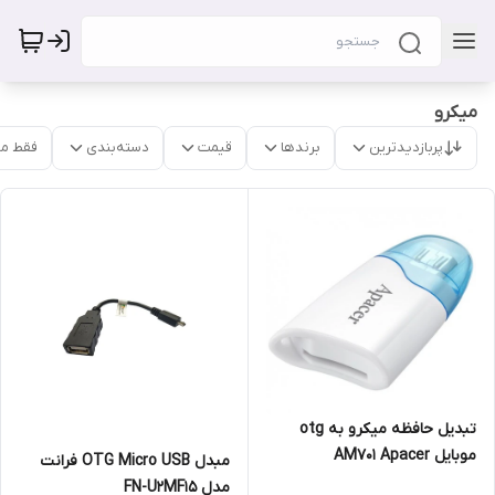
میکرو
پربازدیدترین
برندها
قیمت
دسته‌بندی
فقط م
تبدیل حافظه میکرو به otg
موبایل AM701 Apacer
مبدل OTG Micro USB فرانت
مدل FN-U2MF15