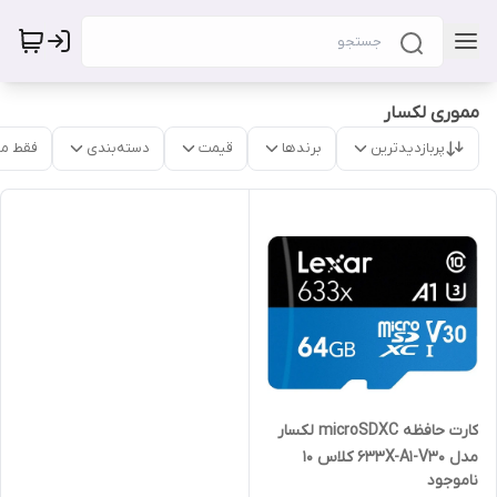
مموری لکسار
پربازدیدترین
برندها
قیمت
دسته‌بندی
فقط م
کارت حافظه microSDXC لکسار
مدل 633X-A1-V30 کلاس 10
ناموجود
استاندارد UHS-I U3