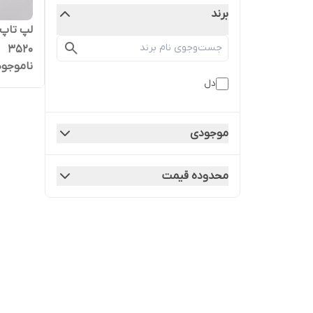
برند
3520
ناموجود
دل
موجودی
محدوده قیمت