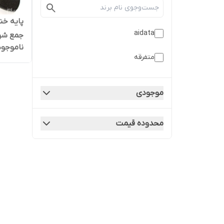
پایه خن
aidata
جمع شو -929
ناموجود
متفرقه
موجودی
محدوده قیمت