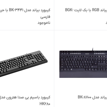
کیبورد بیاند RGB با بک لایت BGK-
کیبورد بیاند مدل 3441
فارسی
ناموجود
ند مدل BK-8700
کیبورد باسیم بی صدا هترون مدل
HK280