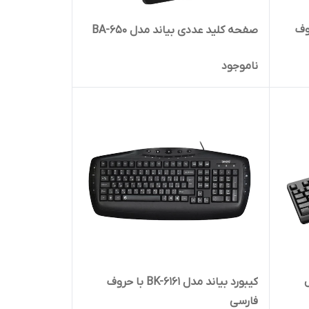
BK- با حروف
صفحه کلید عددی بیاند مدل BA-650
ناموجود
کیبورد بیاند مدل BK-6161 با حروف
فارسی