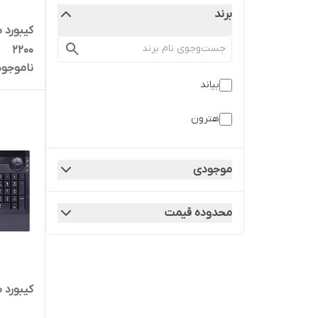
برند
2200
ناموجود
بیاند
هترون
موجودی
محدوده قیمت
کیبورد بیا