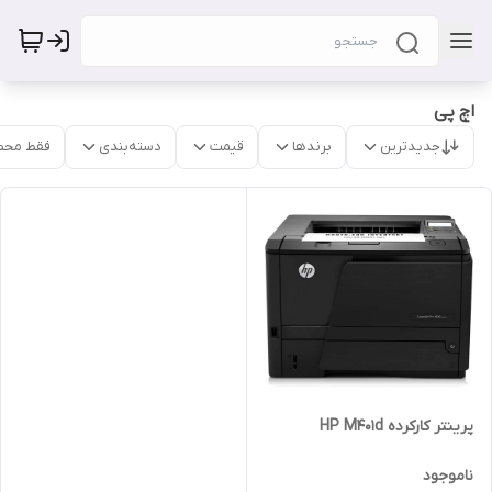
اچ پی
جدیدترین
برندها
قیمت
دسته‌بندی
فقط محص
پرینتر کارکرده HP M401d
ناموجود