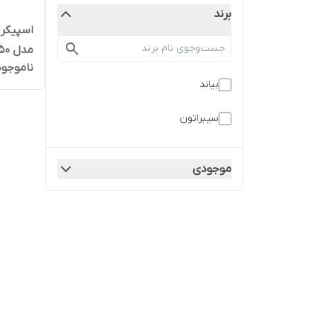
برند
اسپیکر 
مدل S-BS 550
ناموجود
بیاند
سیبراتون
موجودی