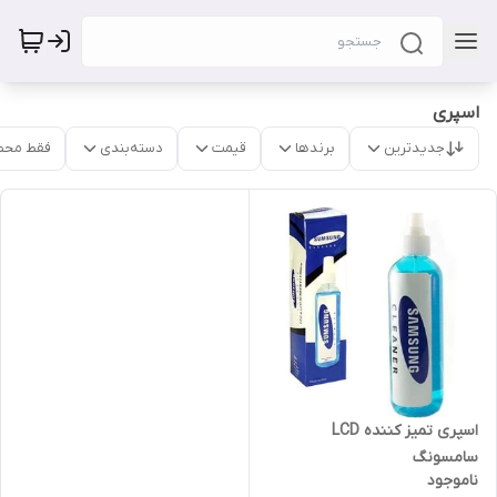
اسپری
جدیدترین
برندها
قیمت
دسته‌بندی
فقط محص
اسپری تمیز کننده LCD
سامسونگ
ناموجود