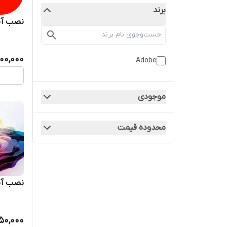
برند
نصب آنلاین der
00,000
Adobe
موجودی
محدوده قیمت
نصب آنلاین 
50,000