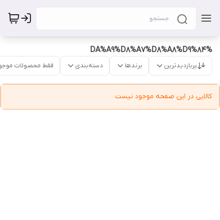
%DA%A9%D8%A7%D8%A8%D9%84
پربازدیدترین
برندها
دسته‌بندی
فقط محصولات موجو
کالایی در این صفحه موجود نیست