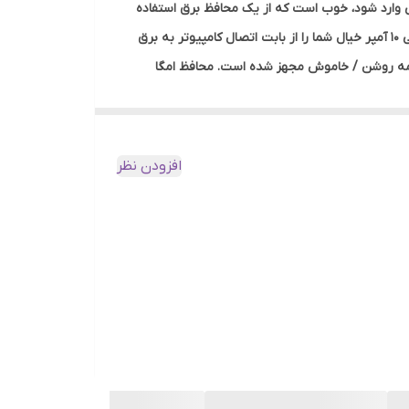
بی وارد شود، خوب است که از یک محافظ برق استفاده
کنید. محافظ برق کامپیوتر امگا (Omega) مدل P6000 با طول 1.5 متر به بازار عرضه می شود. این محافظ با 6 پریز و حداکثر جریان انتقالی 10 آمپر خیال شما را از بابت اتصال کامپیوتر به برق
 دکمه روشن / خاموش مجهز شده است. محافظ امگا
 بودن محافظ مطلع کند. محصول فوق العاده امگا کاملا برای کامپیوتر طراحی شده و
دارای نشان استاندارد است. چنانچه به دنبال محافظ برقی برای کامپیوتر خود هستید پیشنهاد ما به شما محافظ برق کامپیوتر امگا مدل P6000 به طول 1.5 متر است. این دستگاه ارزش خرید
افزودن نظر