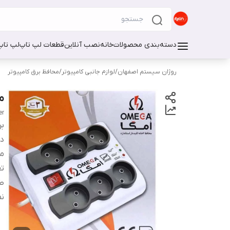
دسته‌بندی محصولات
خانه
نصب آنلاین
قطعات لپ تاپ
لپ تاپ
روژان سیستم اصفهان
/
لوازم جانبی کامپیوتر
/
محافظ برق کامپیوتر
محا
er
بر
دس
من
تع
ط
نم