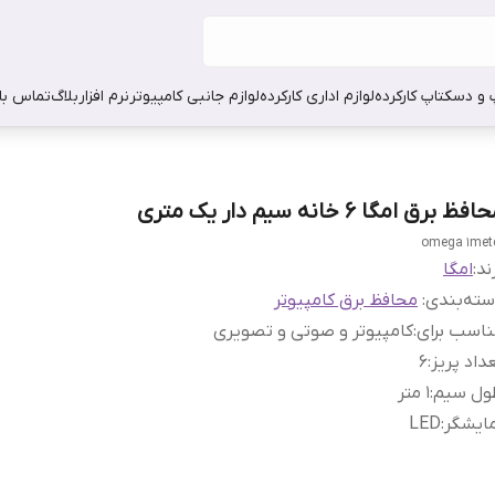
 و دسکتاپ کارکرده
لوازم اداری کارکرده
لوازم جانبی کامپیوتر
نرم افزار
بلاگ
تماس با 
فظ برق امگا 6 خانه سیم دار یک متری
omega 1met
ند:
امگا
ته‌بندی
:
محافظ برق کامپیوتر
اسب برای
:
کامپیوتر و صوتی و تصویری
داد پریز
:
6
ول سیم
:
1 متر
ایشگر
:
LED