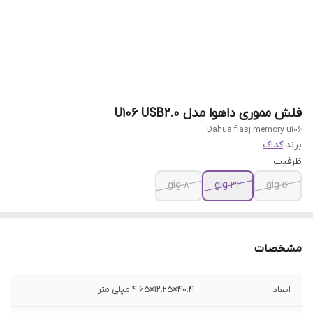
فلش مموری داهوا مدل U106 USB2.0
Dahua flasj memory u106
برند:
کداک
ظرفیت
8 gig
32 gig
16 gig
مشخصات
ابعاد
40.4×12.25×4.65 میلی متر