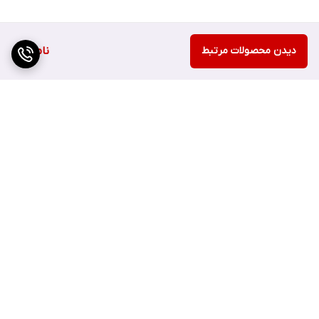
دیدن محصولات مرتبط
ناموجود
برگشت به بالا
ارسال سریع
اصفهان چهارباغ بالا مجتمع
هزارجریب پلاک 152