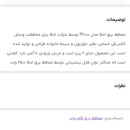
توضیحات
محافظ برق امگا مدل P2000 توسط شرکت امگا برای محافظت وسایل
الکتریکی حساس نظیر تلوزیون و سینما خانواده طراحی و تولید شده
است. این محصول دارای 2 پریز است و جریان ورودی 10 آمپر دارد. گفتنی
است که حداکثر توان قابل پشتیبانی توسط محافظ برق امگا 2500 وات
است و در برابر تغییرات شدت جریان مقاوم است. محافظ برق پکیج امگا
مدل P2000 دارای سه نشانگر LED زرد، سبز و آبی است که به کمک آن ها
نظرات
می توانید از وضعیت روشن یا خاموش بودن محافظ مطلع شوید. از
دیگر ویژگی های این محصول می توان به دارا بودن نشان استاندارد،
دوشاخه ارت دار و همچنین زمان تاخیر 30 ثانیه ای اشاره کرد. با خرید و
دسته‌بندی
:
محافظ برق کامپیوتر
استفاده از محافظ برق P2000 می توانید سلامت وسایل الکتریکی متصل
به برق خود را تضمین کنید و طول عمر مفید آن ها را افزایش دهید. اگر