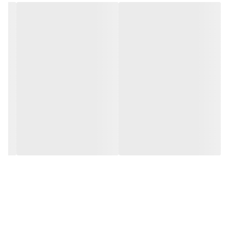
قصد خرید محافظی برای پکیج خود دارید، پیشنهاد ما به شما محافظ
برق پکیج امگا مدل P2000 است.