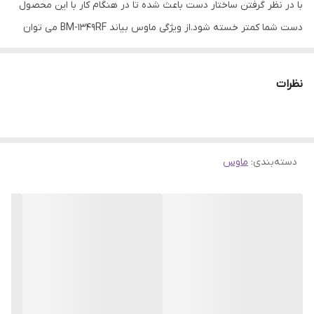
دقت
1200 Dpi
با در نظر گرفتن ساختار دست باعث شده تا در هنگام کار با این محصول
دست شما کمتر خسته شود.از ویژگی ماوس بیاند BM-1349RF می توان
فرکانس ماوس
۲.۴ GHz
به اتصال از طریق دانگل USB اشاره کرد که به راحتی و بدون نیاز به
نوع باتری ماوس
باتری نیم‌قلمی (سایز AAA)
نصب نرم افزار به دستگاه متصل می‌شود.
نظرات
نوع رابط
دانگل USB
دسته‌بندی
:
ماوس