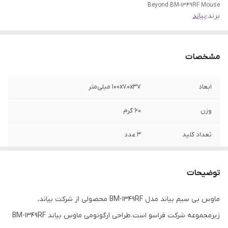
Beyond BM-1349RF Mouse
برند:
بیاند
مشخصات
ابعاد
۱۰۰x۷۰x۳۷ میلی‌متر
وزن
۶۰ گرم
تعداد کلید
3 عدد
نوع اتصال
بی‌سیم
توضیحات
کلید DPI
ندارد
ماوس بی سیم بیاند مدل BM-1349RF محصولی از شرکت بیاند،
برد ماوس
حداکثر 8 متر
زیرمجموعه شرکت فراسو است.طراحی ارگونومی ماوس بیاند BM-1349RF