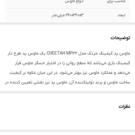
مناسب برای
انواع ماوس
ابعاد
۲۴۰x۳۲۰x۳ میلی‌متر
جنس روکش
پارچه و رابر پلاستیک
توضیحات
ماوس پد گیمینگ جرتک مدل CHEETAH MP32 یک ماوس پد طرح دار
گیمینگ بازی می‌باشد که سطح روانی را در اختیار حسگر ماوس قرار
می‌دهد و عملکرد ماوس نیز بهتر می‌شود. در این میان علاوه بر کیفیت
ساخت ماوس‌ و برند تولیدکننده آن، ماوس پد نیز نقشی تعیین کننده در
این معادله نیز ایفا می‌کند. هر چقدر کیفیت یک ماوس پد بهتر باشد و
بتواند سطح روان‌تری را در اختیار حسگر ماوس قرار دهد، عملکرد ماوس
نظرات
نیز بهتر می‌شود.