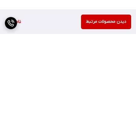
دیدن محصولات مرتبط
ناموجود
برگشت به بالا
ارسال سریع
اصفهان چهارباغ بالا مجتمع
هزارجریب پلاک 152