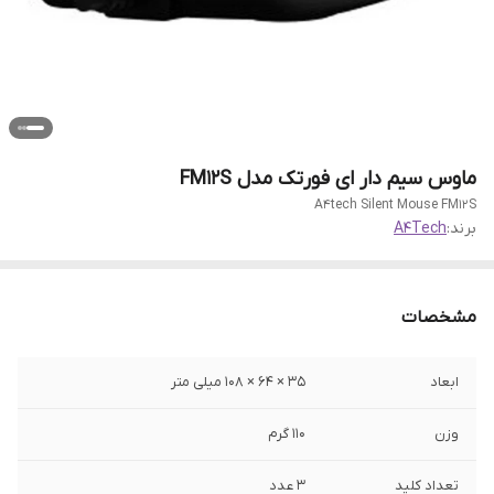
ماوس سیم دار ای فورتک مدل FM12S
A4tech Silent Mouse FM12S
برند:
A4Tech
مشخصات
ابعاد
35 × 64 × 108 میلی متر
وزن
۱۱۰ گرم
تعداد کلید
۳ عدد