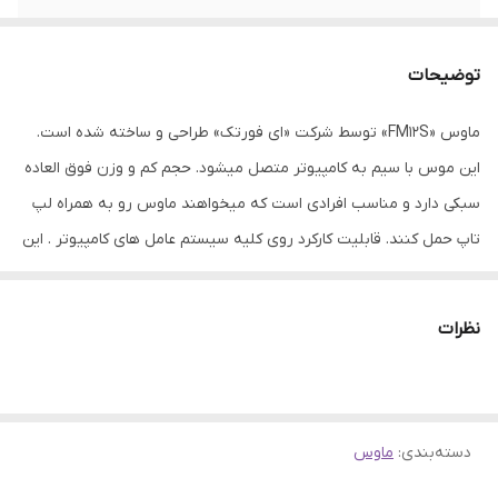
کلید DPI
ندارد
توضیحات
طول کابل
۱۵۰ سانتی متر
ماوس «FM12S» توسط شرکت «ای فورتک» طراحی و ساخته شده است.
دقت
1200 Dpi
این موس با سیم به کامپیوتر متصل میشود. حجم کم و وزن فوق العاده
ویژگی‌های خاص
قابلیت کارکردن با هر دو دست
سبکی دارد و مناسب افرادی است که میخواهند ماوس رو به همراه لپ
تاپ حمل کنند. قابلیت کارکرد روی کلیه سیستم عامل های کامپیوتر . این
نوع رابط
کابل – USB
ماوس بسیار خوش دست بوده و کاربر با استفاده از این ماوس هیچ گونه
خستگی احساس نمیکند. قابلیت کارکرد روی کلیه سطوح حتی شیشه ای
نظرات
و بدون نیاز به پد ماوس. قابلیت استفاده برای DESKTOP و LAPTOP
است. این ماوس به کمک پورت USB به دستگاه متصل میشود . دقت
این ماوس 1200 DPI است
دسته‌بندی
:
ماوس