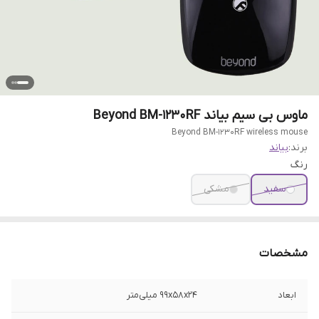
ماوس بی سیم بیاند Beyond BM-1230RF
Beyond BM-1230RF wireless mouse
برند:
بیاند
رنگ
سفید
مشکی
مشخصات
ابعاد
۹۹x۵۸x۲۴ میلی‌متر