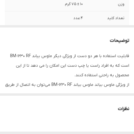
وزن
۱۰ ± ۷۵ گرم
تعداد کلید
۴ عدد
نوع اتصال
بی‌سیم
توضیحات
کلید DPI
دارد
قابلیت استفاده با هر دو دست از ویژگی دیگر ماوس بیاند BM-1230 RF
فرکانس ماوس
۲.۴ GHz
است که به افراد راست یا چپ دست این امکان را می دهد تا از این
برد ماوس
حداکثر ۱۰ متر
محصول به راحتی استفاده کنند.
از ویژگی ماوس بیاند ماوس بیاند BM-1230 RF می‌توان به اتصال از طریق
دقت
۱۶۰۰ Dpi
دانگل USB به صورت Plug-and-Play و بدون نیاز به نصب درایور و
محدوده دقت
۸۰۰ تا ۱۶۰۰
نرم‌افزار و تنها با متصل کردن گیرنده USB به کامپیوتر اشاره کرد.
نظرات
طراحی این ماوس به صورت Ambidextrous و قابل استفاده با دو دست
نوع باتری ماوس
باتری نیم‌قلمی (سایز AAA)
است و راست دست بودن یا چپ دست بودن شما در کار با ماوس در
نوع رابط
دانگل USB
کارکرد شما با این ماوس تفاوتی را ایجاد نخواهد کرد.