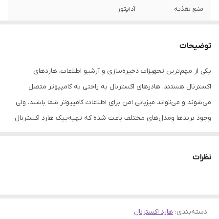
منبع تغذیه
آداپتور
سایر قابلیت‌ها
پشتیبانی از رمزگذاری ۲۵۶ بیتی AES پشتیبانی
از نرم افزار مدیریت اطلاعات HDDtoGO جنس
توضیحات
بدنه: پلاستیک با پوشش سیلیکون دمای
عملکرد: ۵–۵۰ درجه سانتی‌گراد ولتاژ عملکرد: DC
یکی از مهم‌ترین تجهیزات ذخیره‌سازی و آرشیو اطلاعات، هاردهای
۵V, ۹۰۰mA
اکسترنال هستند. هادرهای اکسترنال به راحتی به کامپیوتر متصل‌
می‌شوند و می‌تواند میزبانی امن برای اطلاعات کامپیوتر شما باشند. ولی
وجود برندها ومدل‌های مختلف باعث شده که تهیه‌ییک هارد اکسترنال
کار ساده‌ای نباشد. هاردها با توجه به نوع کاربری، درگاه ارتباطی و ظرفیت
میزبانی اطلاعات به انواع مختلفی تقسیم می‌شوند. یکی ازهاردهای
نظرات
اکسترنالی که از طرف کاربران حرفه‌ای با استقبال خوبی روبه‌رو شده است،
هاردهای اکسترنال دسکتاپی است. این سری از هاردها انرژی‌شان را از
طریق آداپتور برق تامین می‌کنند و می‌توان آن‌ها را روی میزکار قرار داد و
دسته‌بندی
:
هارد اکسترنال
با سرعت بالا به انتقال اطلاعات پرداخت. این هاردها برای آرشیو کردن