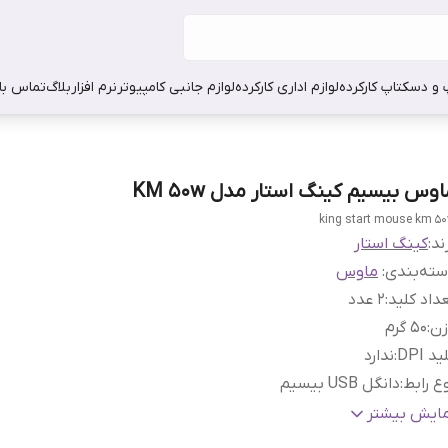
 و دسکتاپ کارکرده
لوازم اداری کارکرده
لوازم جانبی کامپیوتر
نرم افزار
بلاگ
تماس با 
وس بیسیم کینگ استار مدل KM 50w
king start mouse km 5
ند:
کینگ استار
ته‌بندی
:
ماوس
داد کلید
:
۲ عدد
زن
:
۵۰ گرم
ید DPI
:
ندارد
ع رابط
:
دانگل USB بیسیم
عاد
:
۱۰۰x۵۰x۳۰ میلی‌متر
مایش بیشتر
شخصات باتری
:
باتری نیم‌قلمی (سایز AAA)