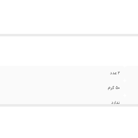
قت
:
۱۰۰۰ DPI
۲ عدد
۵۰ گرم
ندارد
دانگل USB بیسیم
۱۰۰x۵۰x۳۰ میلی‌متر