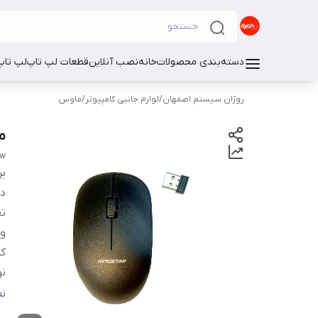
دسته‌بندی محصولات
خانه
نصب آنلاین
قطعات لپ تاپ
لپ تاپ
روژان سیستم اصفهان
/
لوازم جانبی کامپیوتر
/
ماوس
ما
0w
بر
دس
تع
و
کل
نو
اب
ن
م