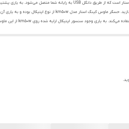
باتری نیم‌قلمی (سایز AAA)
فاصله 10 متری از رایانه شما به کنترل اشاره‌گر رایانه بپردازید. حسگر 
این ماوس از سه کلید برای اجرای
۱۰۰۰ DPI
م قلمی تامین می‌کند و با انواع سیستم‌عامل‌های رایج سازگار است. یکی از ف
 است. ماوس بی‌سیم km50w از میزان دقت 1000 Dpi بهره می‌برد که به یاری وجود آن می‌توان با سرعت بسیار با
ت. طوری‌که هنگام استفاده از آن هیچگاه احساس خستگی نخواهید کرد.
ید.