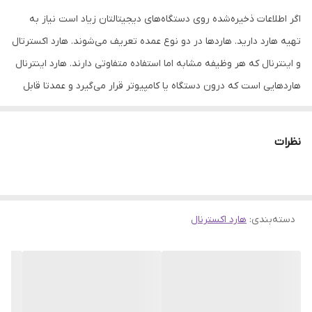
اگر اطلاعات ذخیره‌شده روی دستگاه‌های دیجیتالتان زیاد است نیاز به
تهیه هارد دارید. هاردها در دو نوع عمده تعریف می‌شوند. هارد اکسترتال
و اینترنال که هر وظیفه مشابه اما استفاده متفاوتی دارند. هارد اینترنال
هاردهایی است که درون دستگاه یا کامپیوتر قرار می‌گیرد و عمدتا قابل
حمل نیستند. هارد اکسترنال را می‌توان به فلش مموری با ظرفیت و
قدرت بیشتر تشبیه کرد. اگر قصد تهیه هارد دارید یکی از معتبر‌ترین
نظرات
برندهای بازار Adata است. این برند سال‌هاست که در زمینه تولید هارد
فعالیت داشته و همواره محصولات با کیفیت و استانداردهای جهانی ارائه
کرده است. از محبوب‌ترین هاردهای این برند هاردهای ضدضربه آن است.
دسته‌بندی
:
هارد اکسترنال
با این حال ای دیتا در سری‌های جدید علاوه بر قابلیت‌های گذشته،
تغییرات بسیاری در ظاهر به‌وجود آورده است. هارد اکسترنال ای دیتا
مدل HD770G یکی از محبوب‌ترین محصولات این برند است که در ادامه
با آن آشنا می‌شویم.