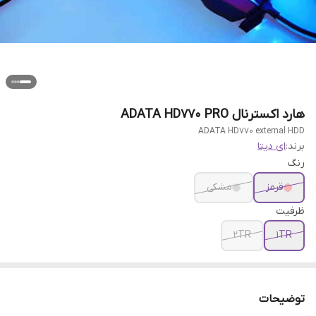
هارد اکسترنال ADATA HD770 PRO
ADATA HD770 external HDD
برند:
ای دیتا
رنگ
قرمز
مشکی
ظرفیت
2TR
1TR
توضیحات