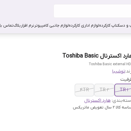
 و دسکتاپ کارکرده
لوازم اداری کارکرده
لوازم جانبی کامپیوتر
نرم افزار
بلاگ
تماس با 
رد اکسترنال Toshiba Basic
Toshiba Basic external H
ند:
توشیبا
رفیت
4TR
2 TR
1 TR
ته‌بندی
:
هارد اکسترنال
اسه کالا
2 سال تعویض ماتریکس