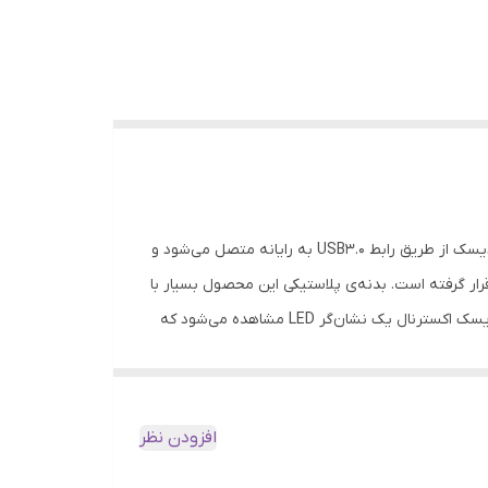
هارددیسک «Canvio Basics» محصولی از شرکت «توشیبا» است که در گروه هارددیسک‌های اکسترنال قابل حمل قرار می‌گیرد. این هارددیسک از طریق رابط USB3.0 به رایانه متصل می‌شود و
نچ بوده که در یک قاب پلاستیکی بسیار ساده قرار گرفته است. بدنه‌ی پلاستیکی این محصول بسیار با
کیفیت است به‌گونه‌ای که هنگام در دست گرفتنش سادگی منحصر به فرد آن هر سلیقه‌ای را راضی می‌کند. در قسمت بالایی این هارددیسک اکسترنال یک نشان‌گر LED مشاهده می‌شود که
هنگام اتصال به رایانه روشن خواهد شد. ظرفیت 1ترابایتی این هارددیسک برای افرادی‌ که اطلاعات زیادی برای ذخیره‌سازی دارند، مناسب است. ابعاد بسیار کوچک و وزن مناسب Canvio Basics
افزودن نظر