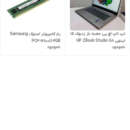
لپ ‌تاپ اچ پی جعبه باز زدبوک 15
رم کامپیوتر استوک Samsung
اینچی HP ZBook Studio G8
PC3-12800U-4GB
ناموجود
ناموجود