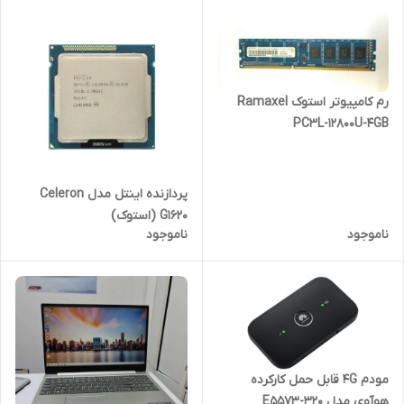
رم کامپیوتر استوک Ramaxel
PC3L-12800U-4GB
پردازنده اینتل مدل Celeron
G1620 (استوک)
ناموجود
ناموجود
مودم 4G قابل حمل کارکرده
هوآوی مدل E5573-320