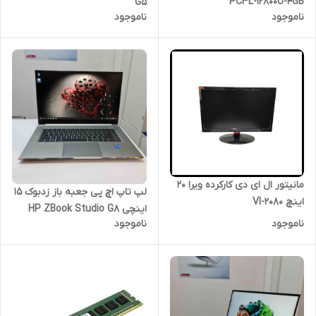
PC3L-12800U-4GB
G5
ناموجود
ناموجود
مانیتور ال ای دی کارکرده ویرا 20
لپ ‌تاپ اچ پی جعبه باز زدبوک 15
اینچ VI-2080
اینچی HP ZBook Studio G8
ناموجود
ناموجود