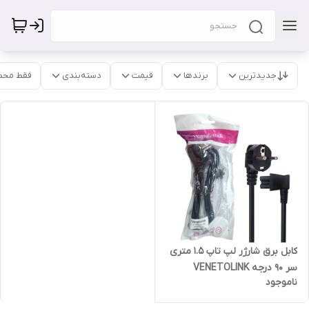
جدیدترین
برندها
قیمت
دسته‌بندی
فقط محص
کابل برق شارژر لپ تاپ 1.5 متری
سر 90 درجه VENETOLINK
ناموجود