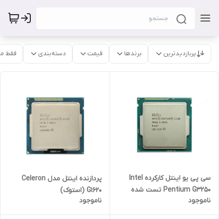
پربازدیدترین
برندها
قیمت
دسته‌بندی
فقط م
سی پی یو اینتل کارکرده Intel
پردازنده اینتل مدل Celeron
Pentium G3250 تست شده
G1620 (استوک)
ناموجود
ناموجود