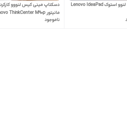
لپ ‌تاپ لنوو استوک Lenovo IdeaPad
دسکتاپ مینی کیس لنووو کارکرده
مانیتور ovo ThinkCenter M90p
ناموجود
USFF